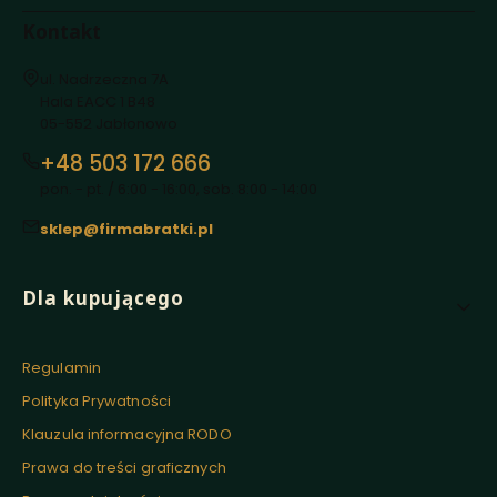
Kontakt
Adres:
ul. Nadrzeczna 7A
Hala EACC 1 B48
05-552 Jabłonowo
+48 503 172 666
pon. - pt. / 6:00 - 16:00, sob. 8:00 - 14:00
sklep@firmabratki.pl
Linki w stopce
Dla kupującego
Regulamin
Polityka Prywatności
Klauzula informacyjna RODO
Prawa do treści graficznych