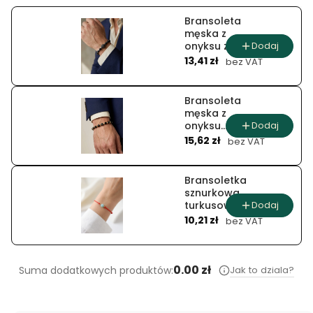
Bransoleta
męska z
Dodaj
onyksu z
Cena
hematytowym
13,41 zł
bez VAT
talizmanem
Bransoleta
męska z
Dodaj
onyksu
Cena
asterion
15,62 zł
bez VAT
Bransoletka
sznurkowa
Dodaj
turkusowy
Cena
splot
10,21 zł
bez VAT
0.00 zł
Jak to dziala?
Suma dodatkowych produktów: