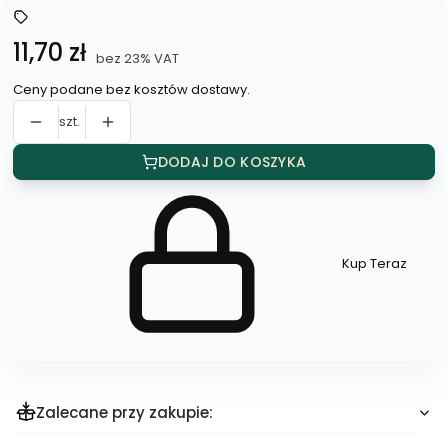
Cena
11,70 zł
bez 23% VAT
Ceny podane bez kosztów dostawy.
szt.
DODAJ DO KOSZYKA
Kup Teraz
Szybki
zakup
dla
produktu
Szpilka
do
koka
Zalecane przy zakupie: