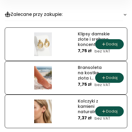
Zalecane przy zakupie:
Klipsy damskie
złote i srebrne
Dodaj
koncentryczne
Cena
okręgi
7,75 zł
bez VAT
Bransoleta
na kostkę
Dodaj
złota i
Cena
srebrna
7,75 zł
bez VAT
płaska
żmijka
Kolczyki z
kamieni
Dodaj
naturalnych
Cena
pudrowa
7,37 zł
bez VAT
kula