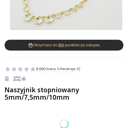
Otrzymasz do
150
punktów po zakupie.
0.00
(Oceny: 0 Recenzje: 0)
Naszyjnik stopniowany
5mm/7,5mm/10mm
Wybierz wariant produktu:
Poszczególne warianty mogą różnić się ceną