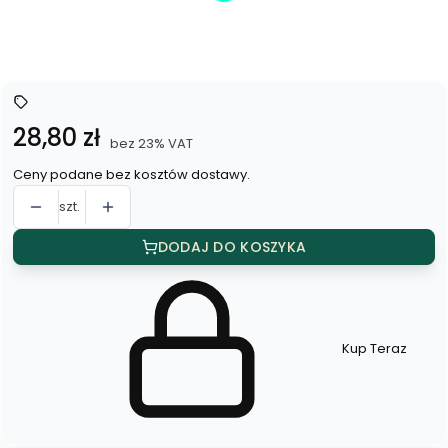
*
Kolor
Wybierz
Cena
28,80 zł
bez 23% VAT
Ceny podane bez kosztów dostawy.
szt.
DODAJ DO KOSZYKA
Kup Teraz
Szybki
zakup
dla
produktu
Naszyjnik
stopniowany
5mm/7,5mm/10mm