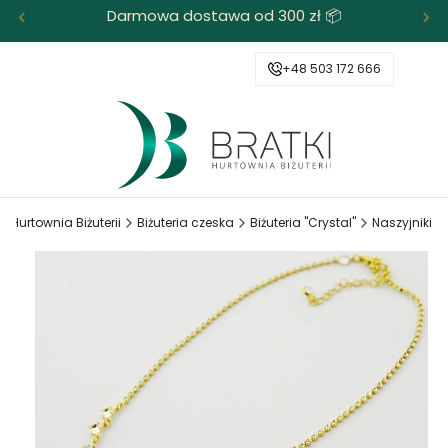
Darmowa dostawa od 300 zł 📦
+48 503 172 666
I Hurtownia Biżuterii
Biżuteria czeska
Biżuteria "Crystal"
Naszyjniki