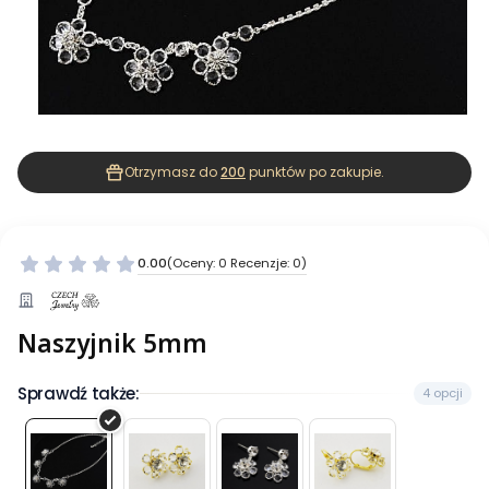
Otrzymasz do
200
punktów po zakupie.
0.00
(Oceny: 0 Recenzje: 0)
Naszyjnik 5mm
Sprawdź także:
4 opcji
Naszyjnik
Kolczyki
Kolczyki
Kolczyki