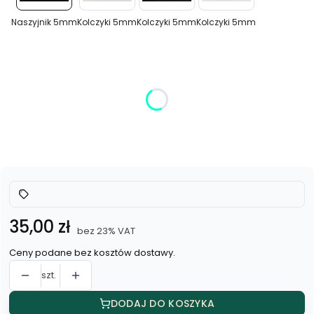
5mm
5mm
5mm
5mm
Naszyjnik 5mm
Kolczyki 5mm
Kolczyki 5mm
Kolczyki 5mm
Wybierz wariant produktu:
Poszczególne warianty mogą różnić się ceną
*
Kolor
Wybierz
Cena
35,00 zł
bez 23% VAT
Ceny podane bez kosztów dostawy.
szt.
DODAJ DO KOSZYKA