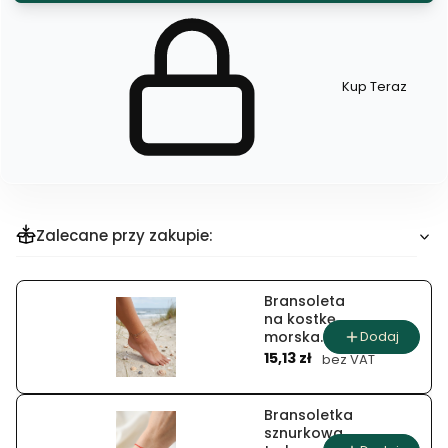
Kup Teraz
Szybki
zakup
dla
produktu
Naszyjnik
5mm
Zalecane przy zakupie:
Bransoleta
na kostkę
Dodaj
morska
Cena
gwiazda
15,13 zł
bez VAT
luksusu
Bransoletka
sznurkowa