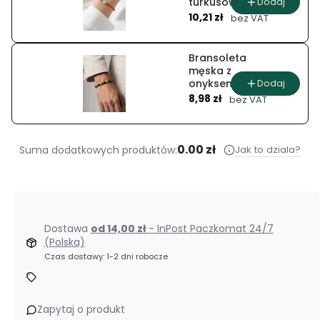
Dodaj
turkusowy
Cena
splot
10,21 zł
bez VAT
Bransoleta
męska z
Dodaj
onyksem
Cena
zielona
8,98 zł
bez VAT
mozaika
0.00 zł
Jak to dziala?
Suma dodatkowych produktów:
Dostawa
od 14,00 zł
- InPost Paczkomat 24/7
(Polska)
Czas dostawy: 1-2 dni robocze
Zapytaj o produkt