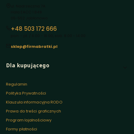
Adres:
ul. Nadrzeczna 7A
Hala EACC 1 B48
05-552 Jabłonowo
+48 503 172 666
pon. - pt. / 6:00 - 16:00, sob. 8:00 - 14:00
sklep@firmabratki.pl
Linki w stopce
Dla kupującego
Regulamin
Polityka Prywatności
Klauzula informacyjna RODO
Prawa do treści graficznych
Program lojalnościowy
Formy płatności