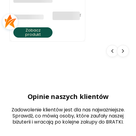
jaspisu ziemista
elegancja
bez VAT
PRODUCENT
BRATKI S.C.
Zobacz
produkt
Opinie naszych klientów
Zadowolenie klientów jest dla nas najważniejsze.
Sprawdź, co mówią osoby, które zaufały naszej
biżuterii i wracają po kolejne zakupy do BRATKI.