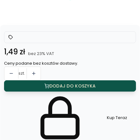
*
Kolor
Wybierz
Cena
1,49 zł
bez 23% VAT
Ceny podane bez kosztów dostawy.
szt.
DODAJ DO KOSZYKA
Kup Teraz
Szybki
zakup
dla
produktu
Opakowania